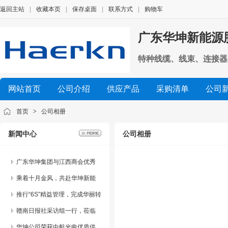
返回主站
|
收藏本页
|
保存桌面
|
联系方式
|
购物车
广东华坤新能源
特种线缆、线束、连接器
网站首页
公司介绍
供应产品
采购清单
公司
首页
>
公司相册
新闻中心
公司相册
广东华坤集团与江西商会优秀
乡贤开展智能制造产教融合协
乘着十月金风，共赴华坤新能
同创新交流会
源赣州文化之旅
推行“6S”精益管理，完成华丽转
身
赣南日报社采访组一行，莅临
广东华坤新能源股份有限公司
华坤公司荣获中航光电优质供