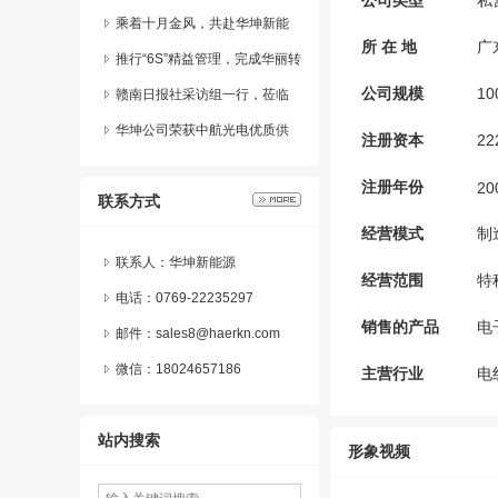
公司类型
私
乡贤开展智能制造产教融合协
乘着十月金风，共赴华坤新能
所 在 地
广
同创新交流会
源赣州文化之旅
推行“6S”精益管理，完成华丽转
公司规模
10
身
赣南日报社采访组一行，莅临
广东华坤新能源股份有限公司
华坤公司荣获中航光电优质供
注册资本
2
参观指导
应商牌匾，双方将继续深化合
注册年份
20
联系方式
作，推动共赢发展！
经营模式
制
联系人：华坤新能源
经营范围
特
电话：0769-22235297
销售的产品
电
邮件：sales8@haerkn.com
微信：
18024657186
主营行业
电
站内搜索
形象视频