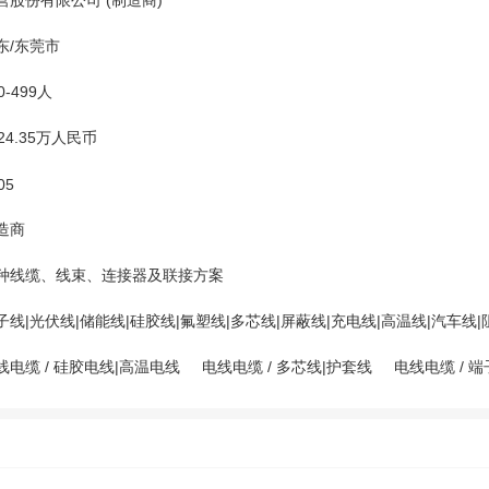
营股份有限公司 (制造商)
东/东莞市
0-499人
224.35万人民币
05
造商
种线缆、线束、连接器及联接方案
子线|光伏线|储能线|硅胶线|氟塑线|多芯线|屏蔽线|充电线|高温线|汽车线|
线电缆
/
硅胶电线|高温电线
电线电缆
/
多芯线|护套线
电线电缆
/
端